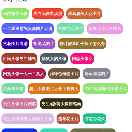
张的微信头像
黑白头像男动漫
冰岛虞美人花图片
十二星座霸气头像图片动漫
全国的花图片
多肉品种大全图片
六花图片高清
拒绝花图片
柳叶椒草叶子掉了怎么办
姓氏头像男生帅气
搞笑女的头像
网恋头像女
闺蜜头像一人一半真人
浅绿色植物图片
刺金刚花图片
独角兽头像
婴儿头像图片大全可爱真人
2022风景微信头像图片
男生头像图片伤感
男生q版萌头像简笔画
特别好看风景头像图片大全
蒲草花图片
海南的花朵