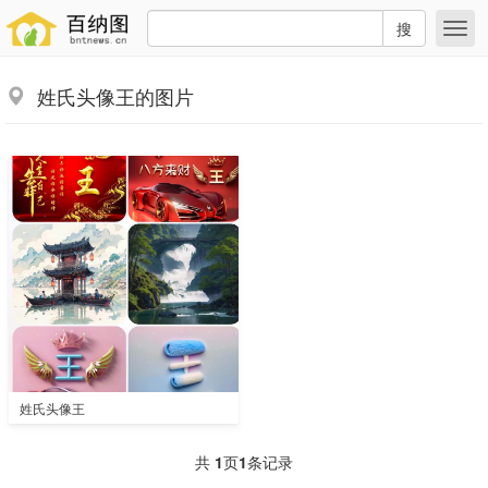
搜
姓氏头像王的图片
姓氏头像王
共
1
页
1
条记录