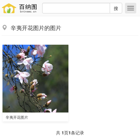
搜
辛夷开花图片的图片
辛夷开花图片
共
1
页
1
条记录