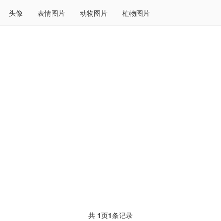
头像
表情图片
动物图片
植物图片
共
1
页
1
条记录