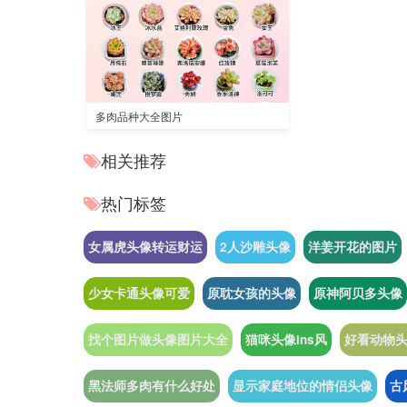
多肉品种大全图片
相关推荐
热门标签
女属虎头像转运财运
2人沙雕头像
洋姜开花的图片
少女卡通头像可爱
原耽女孩的头像
原神阿贝多头像
找个图片做头像图片大全
猫咪头像ins风
好看动物
黑法师多肉有什么好处
显示家庭地位的情侣头像
古