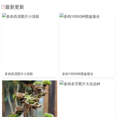
最新更新
多肉高清图片小清新
多肉10000种图鉴最全