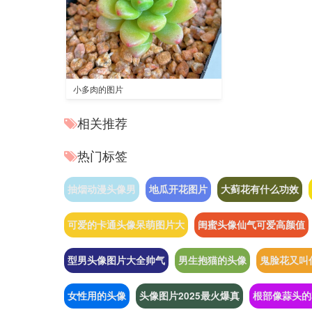
小多肉的图片
相关推荐
热门标签
抽烟动漫头像男
地瓜开花图片
大蓟花有什么功效
可爱的卡通头像呆萌图片大
闺蜜头像仙气可爱高颜值
型男头像图片大全帅气
男生抱猫的头像
鬼脸花又叫
女性用的头像
头像图片2025最火爆真
根部像蒜头的