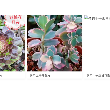
片
多肉玉吊钟图片
多肉千手观音花