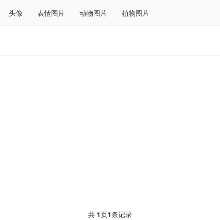
头像
表情图片
动物图片
植物图片
共
1
页
1
条记录