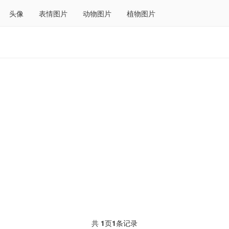
头像
表情图片
动物图片
植物图片
共
1
页
1
条记录