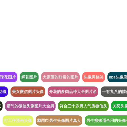
球花图片
婵花图片
大家画的好看的图片
头像男搞笑
nba头像
动漫
美女微信图片头像
开花的多肉品种大全图片名
十有九八的情
气
霸气的微信头像图片大全男
符合三十岁男人气质微信头
关羽头
打工仔漫画头像
戴围巾男生头像图片真人
男生撩妹适合用的头像