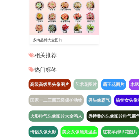
多肉品种大全图片
相关推荐
热门标签
高级高级男头像图片
艺术花图片
霸王花图片
木绣
国家一二三四五级保护动物
男头像霸气
搞笑女头像
火影帅气头像图片大全鸣人
奥特曼的头像图片帅气霸
情侣头像火影
美女头像漂亮温柔
红花羊蹄甲花图片