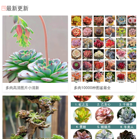
最新更新
多肉高清图片小清新
多肉10000种图鉴最全