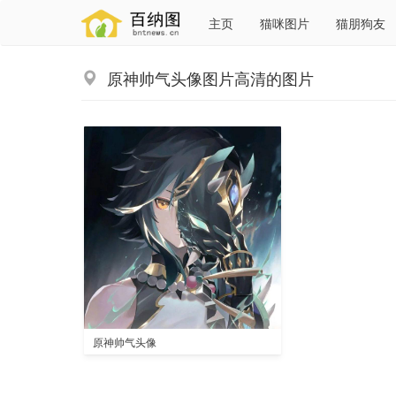
主页
猫咪图片
猫朋狗友
原神帅气头像图片高清的图片
原神帅气头像