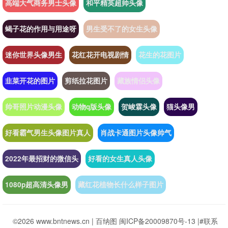
高端大气商务男士头像
和平精英超帅头像
蝎子花的作用与用途呀
男生受不了的女生头像
迷你世界头像男生
花红花开电视剧情
花生的花图片
韭菜开花的图片
剪纸拉花图片
藏族情侣头像
帅哥照片动漫头像
动物q版头像
贺峻霖头像
猫头像男
好看霸气男生头像图片真人
肖战卡通图片头像帅气
2022年最招财的微信头
好看的女生真人头像
1080p超高清头像男
藏红花植物长什么样子图片
©2026 www.bntnews.cn |
百纳图
闽ICP备20009870号-13
|
#联系