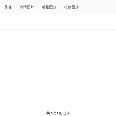
头像
表情图片
动物图片
植物图片
共
1
页
1
条记录