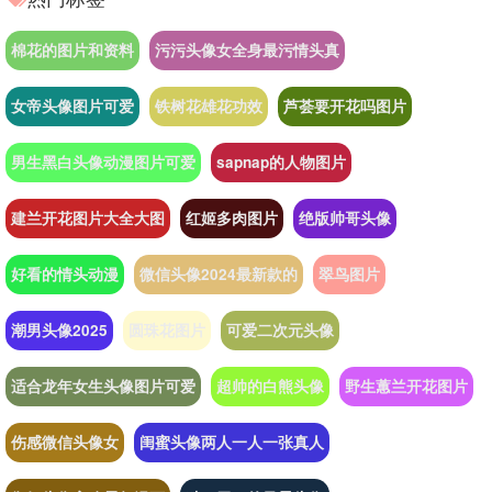
棉花的图片和资料
污污头像女全身最污情头真
女帝头像图片可爱
铁树花雄花功效
芦荟要开花吗图片
男生黑白头像动漫图片可爱
sapnap的人物图片
建兰开花图片大全大图
红姬多肉图片
绝版帅哥头像
好看的情头动漫
微信头像2024最新款的
翠鸟图片
潮男头像2025
圆珠花图片
可爱二次元头像
适合龙年女生头像图片可爱
超帅的白熊头像
野生蕙兰开花图片
伤感微信头像女
闺蜜头像两人一人一张真人