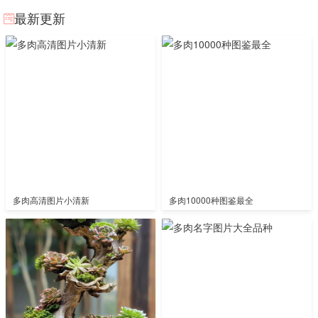
最新更新
多肉高清图片小清新
多肉10000种图鉴最全