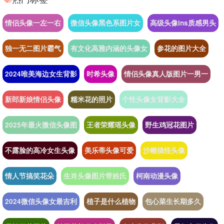
情侣头像一左一右
微信头像黑色系图片女
高级头像ins质感男头
独一无二图片霸气
有文化高雅内涵的头像女
参花的图片大全
2024唯美海边女生背影
时希头像
情侣头像真人版图片一男一
新郎新娘情侣头像
糯米花的照片
个性头像女背影大全
2025年最火微信头像图
王者荣耀瑶头像
野生鸡冠花图片
不露脸的高冷女生头像
美乐蒂头像可爱
沙雕搞怪头像
情人节搞笑花朵
生肖头像图片带姓氏
柯南动漫头像
2024微信头像女最吉利
植子是什么植物
包心菜生长期多久