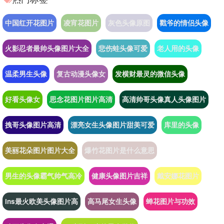
中国红开花图片
凌宵花图片
灰色头像原图
戳爷的情侣头像
火影忍者最帅头像图片大全
悲伤蛙头像可爱
老人用的头像
温柔男生头像
复古动漫头像女
发横财最灵的微信头像
好看头像女
思念花图片图片高清
高清帅哥头像真人头像图片
拽哥头像图片高清
漂亮女生头像图片甜美可爱
库里的头像
美丽花朵图片图片大全
爆竹花图片是什么意思
男生的头像霸气帅气高冷
健康头像图片吉祥
戴安娜花图片
ins最火欧美头像图片高
高马尾女生头像
蝉花图片与功效