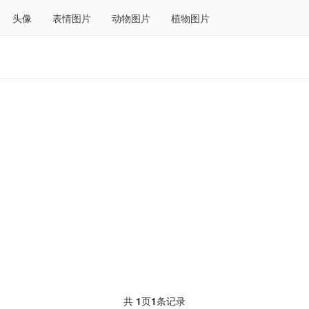
头像
表情图片
动物图片
植物图片
共
1
页
1
条记录