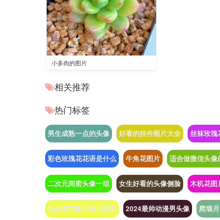
小多肉的图片
相关推荐
热门标签
男生成熟一点的头像
好看的挂件图片大全
丝袜玫瑰
彩色玫瑰花花语是什么
牛角花图片
适合做微信头像
二次元闺蜜头像一组
女生好看的头像侧脸
木机花图
礼盒装花图片图片真实
2024最帅动漫男头像
爬墙月