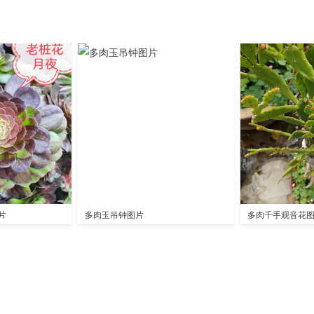
片
多肉玉吊钟图片
多肉千手观音花