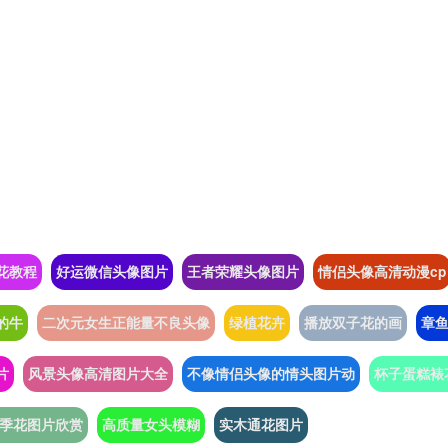
花教程
好运微信头像图片
王者荣耀头像图片
情侣头像高清动漫cp
的牛
二次元女生正能量不良头像
绿植花卉
播放双子花的画
章
片
风景头像高清图片大全
不像情侣头像的情头图片动
杯子蛋糕裱
季花图片欣赏
高质量女头模糊
实木通花图片