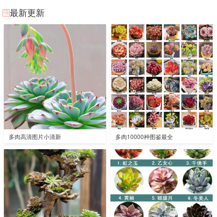
最新更新
多肉高清图片小清新
多肉10000种图鉴最全