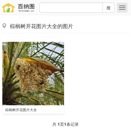
搜
棕榈树开花图片大全的图片
棕榈树开花图片大全
共
1
页
1
条记录