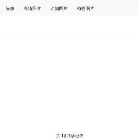
头像
表情图片
动物图片
植物图片
共
1
页
1
条记录