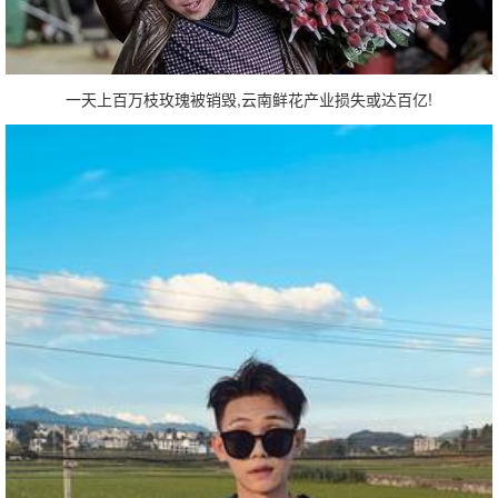
一天上百万枝玫瑰被销毁,云南鲜花产业损失或达百亿!