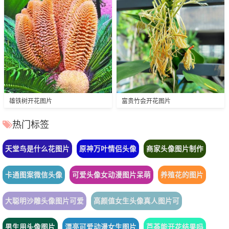
雄铁树开花图片
富贵竹会开花图片
热门标签
天堂鸟是什么花图片
原神万叶情侣头像
商家头像图片制作
卡通图案微信头像
可爱头像女动漫图片呆萌
养殖花的图片
大聪明沙雕头像图片可爱
高颜值女生头像真人图片可
男生用头像图片
漂亮可爱动漫女生图片
芦荟能开花结果吗