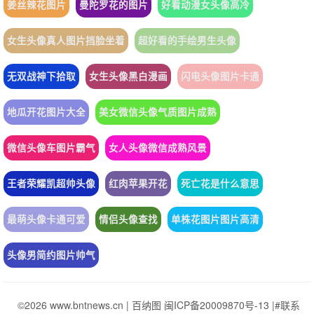
姜丝辣花图片
曼陀罗花的图片
好看动漫女头像高冷
女生头像真人图片挡脸坐着
超好看的手绘男生头像
无双战神下拾取
女生头像黑白漫画
闪电头像图片卡通
地瓜开花图片大全
美女微信头像气质图片成熟
微信头像车图片霸气
女人头像微信成熟风景
王者荣耀凯超帅头像
红肉苹果开花
死亡花是什么意思
最萌头像卡通可爱
情侣头像查找
单株花图片图片高清
头像男简约图片帅气
©2026 www.bntnews.cn |
百纳图
闽ICP备20009870号-13
|
#联系