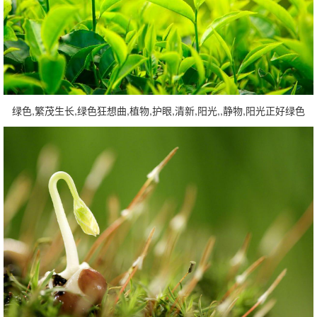
绿色,繁茂生长,绿色狂想曲,植物,护眼,清新,阳光,,静物,阳光正好绿色