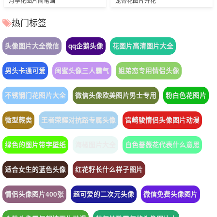
月季花图片简笔画
龙骨花图片开花
热门标签
头像图片大全微信
qq企鹅头像
花图片高清图片大全
男头卡通可爱
闺蜜头像三人霸气
姐弟恋专用情侣头像
不锈钢门花图片大全
微信头像欧美图片男士专用
粉白色花图片
微型蕨类
王者荣耀对抗路专属头像
宫崎骏情侣头像图片动漫
绿色的图片带字壁纸
海椒图片大全
白色蔷薇花代表什么意思
适合女生的蓝色头像
红花籽长什么样子图片
情侣头像图片400张
超可爱的二次元头像
微信免费头像图片