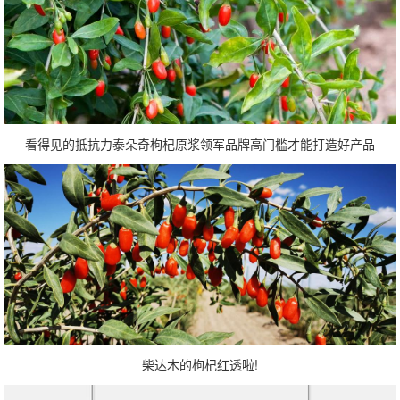
看得见的抵抗力泰朵奇枸杞原浆领军品牌高门槛才能打造好产品
柴达木的枸杞红透啦!