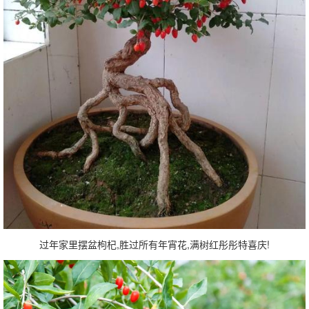
过年家里摆盆枸杞,胜过所有年宵花,满树红彤彤特喜庆!