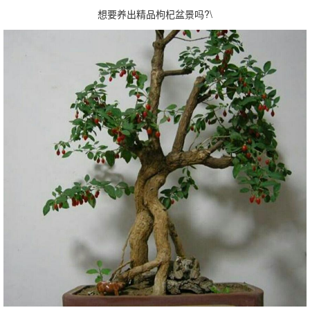
想要养出精品枸杞盆景吗?\