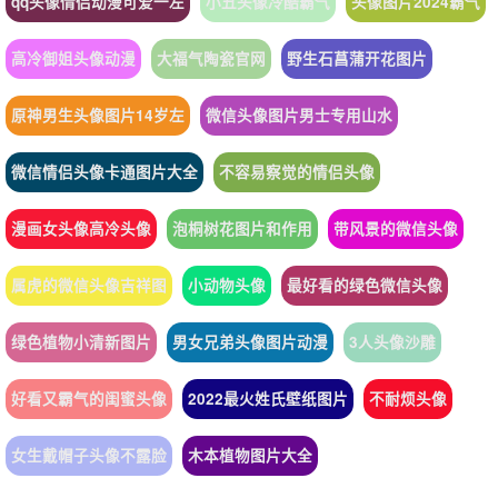
qq头像情侣动漫可爱一左
小丑头像冷酷霸气
头像图片2024霸气
高冷御姐头像动漫
大福气陶瓷官网
野生石菖蒲开花图片
原神男生头像图片14岁左
微信头像图片男士专用山水
微信情侣头像卡通图片大全
不容易察觉的情侣头像
漫画女头像高冷头像
泡桐树花图片和作用
带风景的微信头像
属虎的微信头像吉祥图
小动物头像
最好看的绿色微信头像
绿色植物小清新图片
男女兄弟头像图片动漫
3人头像沙雕
好看又霸气的闺蜜头像
2022最火姓氏壁纸图片
不耐烦头像
女生戴帽子头像不露脸
木本植物图片大全