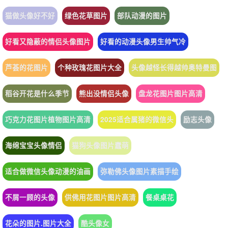
猫做头像好不好
绿色花草图片
部队动漫的图片
好看又隐蔽的情侣头像图片
好看的动漫头像男生帅气冷
芦荟的花图片
个种玫瑰花图片大全
头像越怪长得越帅奥特曼图
稻谷开花是什么季节
熊出没情侣头像
盘龙花图片图片高清
巧克力花图片植物图片高清
2025适合属猪的微信头
励志头像
海绵宝宝头像情侣
猫狗头像图片蠢萌
适合做微信头像动漫的油画
弥勒佛头像图片素描手绘
不屑一顾的头像
供佛用花图片图片高清
餐桌桌花
花朵的图片.图片大全
酷头像女