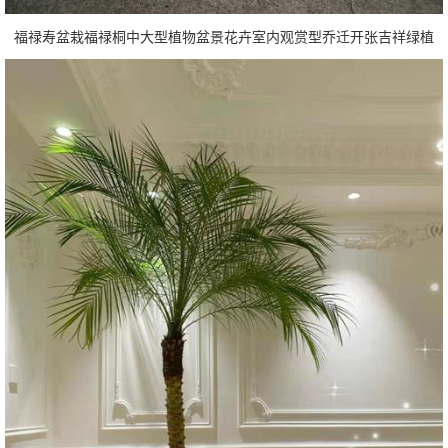
福禄寿盆栽福禄桐中大型植物盆景花卉室内观赏型乔迁开张吉祥绿植