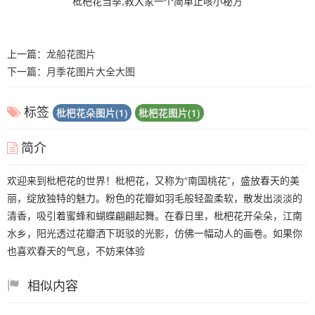
枇杷花当季,教大家一个简单止咳小秘方
上一篇：
龙船花图片
下一篇：
月季花图片大全大图
标签
枇杷花朵图片(1)
枇杷花图片(1)
简介
欢迎来到枇杷花的世界！枇杷花，又称为“南国桃花”，盛放春天的美
丽，绽放独特的魅力。粉色的花瓣如羽毛般轻盈柔软，散发出淡淡的
清香，吸引着蜜蜂和蝴蝶翩翩起舞。在春日里，枇杷花开朵朵，江南
水乡，阳光透过花瓣洒下斑驳的光影，仿佛一幅动人的画卷。如果你
也喜欢春天的气息，不妨来体验
相似内容