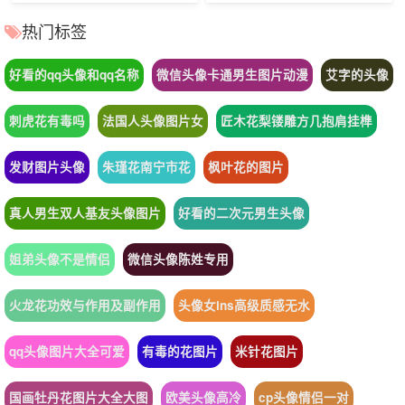
热门标签
好看的qq头像和qq名称
微信头像卡通男生图片动漫
艾字的头像
刺虎花有毒吗
法国人头像图片女
匠木花梨镂雕方几抱肩挂榫
发财图片头像
朱瑾花南宁市花
枫叶花的图片
真人男生双人基友头像图片
好看的二次元男生头像
姐弟头像不是情侣
微信头像陈姓专用
火龙花功效与作用及副作用
头像女ins高级质感无水
qq头像图片大全可爱
有毒的花图片
米针花图片
国画牡丹花图片大全大图
欧美头像高冷
cp头像情侣一对