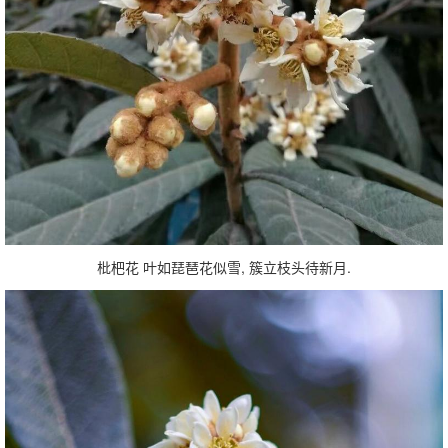
枇杷花 叶如琵琶花似雪, 簇立枝头待新月.