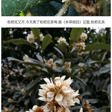
枇杷花又开,今天煮了枇杷花茶喝.据《本草纲目》记载,枇杷花具