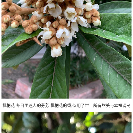
枇杷花 冬日里迷人的芬芳 枇杷花的香,似用了世上所有甜美与幸福调制