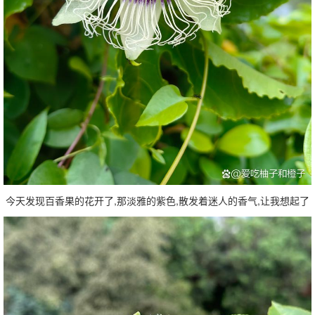
今天发现百香果的花开了,那淡雅的紫色,散发着迷人的香气,让我想起了