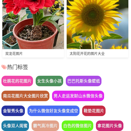
双龙花图片
太阳花开花的图片大全
热门标签
杜鹃花的花图片
女生头像小孩
巴巴托斯头像壁纸
南瓜花图片大全图片欣赏
男人走运发财山水微信头像
金智秀头像
为什么微信好友头像变成空
鞋垫花图片
头像双人闺蜜
霸气高冷图片
白色的微信图片
拿花图片头像