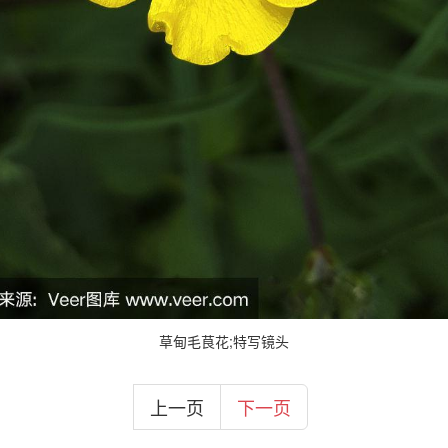
草甸毛茛花;特写镜头
上一页
下一页