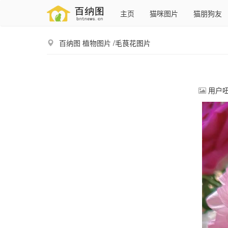
主页
猫咪图片
猫朋狗友
百纳图
植物图片
/毛茛花图片
用户