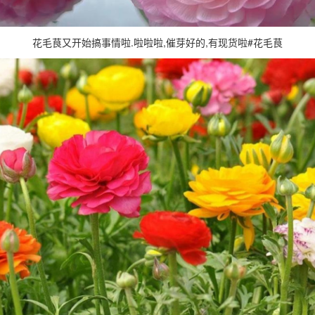
花毛茛又开始搞事情啦.啦啦啦,催芽好的,有现货啦#花毛茛