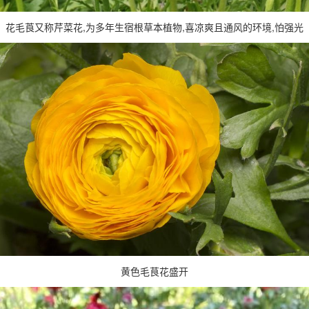
花毛莨又称芹菜花,为多年生宿根草本植物,喜凉爽且通风的环境,怕强光
黄色毛茛花盛开