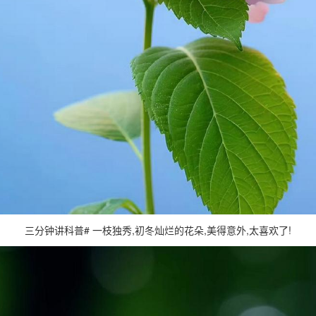
三分钟讲科普# 一枝独秀,初冬灿烂的花朵,美得意外,太喜欢了!