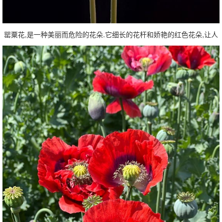
罂粟花,是一种美丽而危险的花朵.它细长的花杆和娇艳的红色花朵,让人