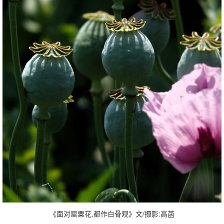
《面对罂粟花,都作白骨观》文/摄影:高菡