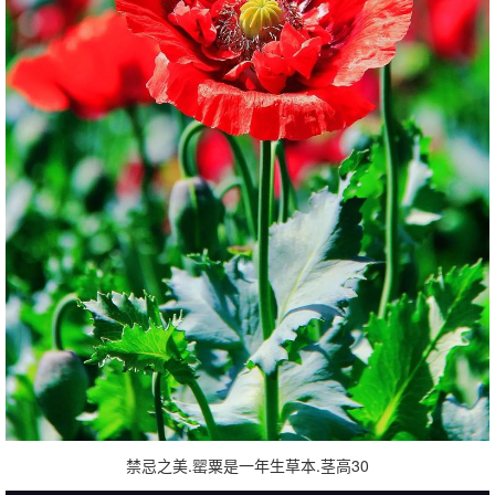
禁忌之美.罂粟是一年生草本.茎高30