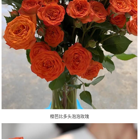
橙芭比多头泡泡玫瑰