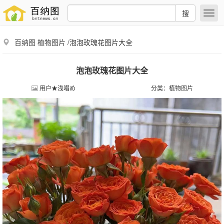
搜
百纳图
植物图片
/泡泡玫瑰花图片大全
泡泡玫瑰花图片大全
用户★浅唱め
分类：
植物图片