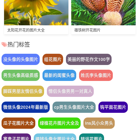
太阳花开花的图片大全
雄铁树开花图片
热门标签
没头像的头像图片
组花图片
美丽的野花作文100字
男生头像高级质感
最新的闺蜜头像
姓氏李头像图片
脚踩男朋友情侣头像
情侣头像男男一对真人
微信头像2024年最新版
cp男生头像图片大全
钩平面花图片
瓜子花图片大全
绿植花卉图片大全及
ins风小众男头
富贵子花图片
搞钱头像女图片大全
转运花图片