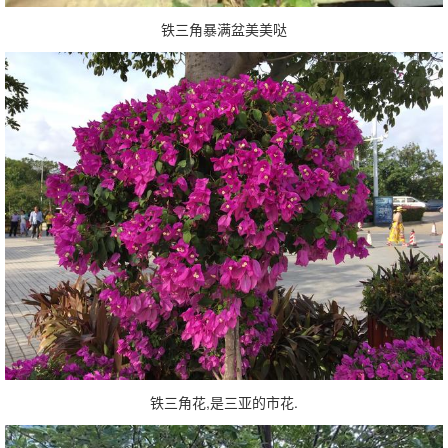
铁三角暴满盆美美哒
铁三角花,是三亚的市花.