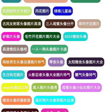
免费制作文字图片
丙花图片
绿植儿童画
古风女刺客头像图片高清
三人闺蜜头像分开
草坪开花图片
驴图片头像
毛竹开花图片图片大全
2025微信头像
高清情侣头像吧
一人一狗头像图片卡通
网络男生头像动漫图片帅气
零食头像
太阳微信头像图片大全
生日快花图片
火影忍者头像大全图片帅气
霸气头像帅气
csgo头像怎么弄
真人图片头像男
闺蜜头像小仙女图片大全
微信头像的最新版
真实照片头像男图片动漫