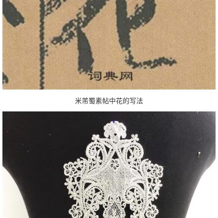
米芾蜀素帖中花的写法