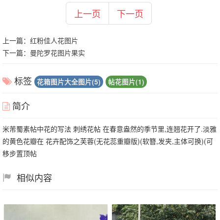
上一页
下一页
上一篇：
红粉佳人花图片
下一篇：
曼陀罗花图片果实
标签
花箱图片大全图片(5)
帖花图片(1)
简介
米芾蜀素帖中花的写法 刺绣花帖 在春意盎然的季节里,连翘花开了.淡雅
的黄色花瓣在 花卉配饰之芙蓉(无花蕊重瓣版)(软簪,发夹,主体可换)(可
移步置顶帖
相似内容