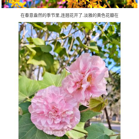
在春意盎然的季节里,连翘花开了.淡雅的黄色花瓣在