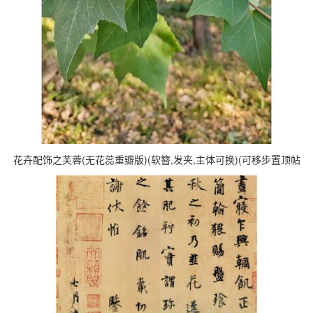
花卉配饰之芙蓉(无花蕊重瓣版)(软簪,发夹,主体可换)(可移步置顶帖