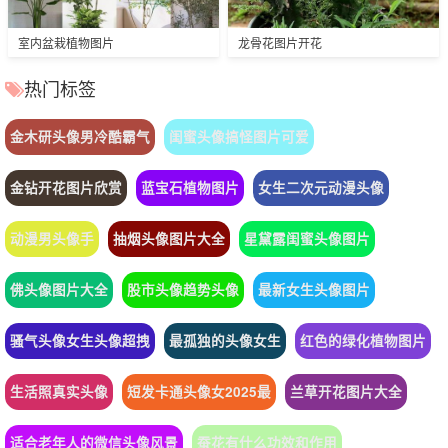
室内盆栽植物图片
龙骨花图片开花
热门标签
金木研头像男冷酷霸气
闺蜜头像搞怪图片可爱
金钻开花图片欣赏
蓝宝石植物图片
女生二次元动漫头像
动漫男头像手
抽烟头像图片大全
星黛露闺蜜头像图片
佛头像图片大全
股市头像趋势头像
最新女生头像图片
骚气头像女生头像超拽
最孤独的头像女生
红色的绿化植物图片
生活照真实头像
短发卡通头像女2025最
兰草开花图片大全
适合老年人的微信头像风景
蚕花有什么功效和作用