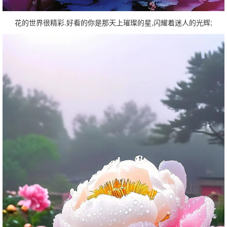
花的世界很精彩.好看的你是那天上璀璨的星,闪耀着迷人的光辉;