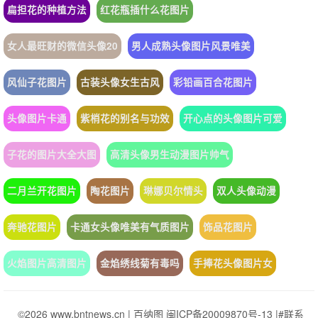
扁担花的种植方法
红花瓶插什么花图片
女人最旺财的微信头像20
男人成熟头像图片风景唯美
风仙子花图片
古装头像女生古风
彩铅画百合花图片
头像图片卡通
紫梢花的别名与功效
开心点的头像图片可爱
子花的图片大全大图
高清头像男生动漫图片帅气
二月兰开花图片
陶花图片
琳娜贝尔情头
双人头像动漫
奔驰花图片
卡通女头像唯美有气质图片
饰品花图片
火焰图片高清图片
金焰绣线菊有毒吗
手捧花头像图片女
©2026 www.bntnews.cn |
百纳图
闽ICP备20009870号-13
|
#联系