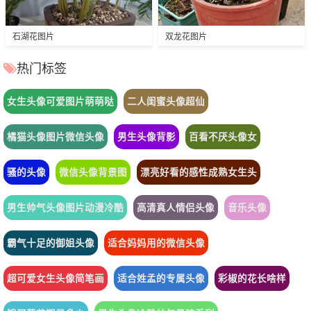
石湖花图片
双龙花图片
热门标签
女生头像可爱图片萌萌哒
二人闺蜜头像超仙
橘猫头像图片微信头像
男生头像背影
百看不厌头像女
骚的头像
微信头像背景图
漂亮好看的感性成熟女生头
男生帅气头像图片动漫冷酷
高清真人情侣头像
音乐头像
霸气十足的御姐头像
适合妈妈用的微信头像
超可爱女生头像简笔画
适合姓孟的专属头像
彩椒的花长啥样