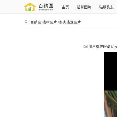
主页
猫咪图片
猫朋狗友
百纳图
植物图片
/多肉翡翠图片
用户绑住眼睛就