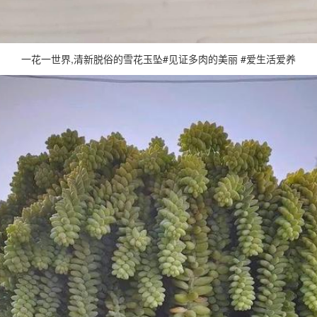
一花一世界,清新脱俗的雪花玉坠#见证多肉的美丽 #爱生活爱养