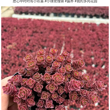
愿心中时时有小欢喜.#小球玫瑰锦 #露养 #我的多肉花园