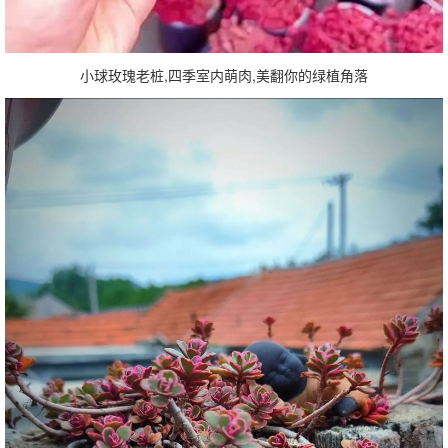
小球玫瑰老桩,四季室内萌肉,美翻你的绿植角落