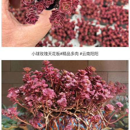
小球玫瑰天花板#精品多肉 #云南阳阳