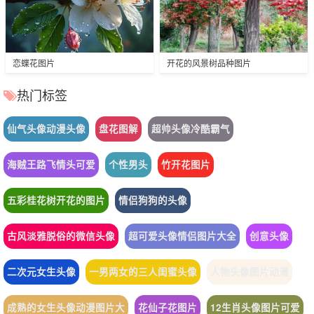
恋蝶花图片
开花的风景树品种图片
热门标签
仙气头像动漫头像
盘花图解
超帅头像冷酷霸气
海贼王路飞情头可爱
个性男头
竹开花图片
五彩桂花树开花的图片
情侣狗狗的头像
古风淡雅脱俗的微信头像
超可爱头像情侣图片大全
创意头像
二次元女生头像
一男两女的三人闺蜜头像
人物头像图片动漫
成熟的女生头像动漫图片大
花仙子花图片
12生肖头像图片可爱