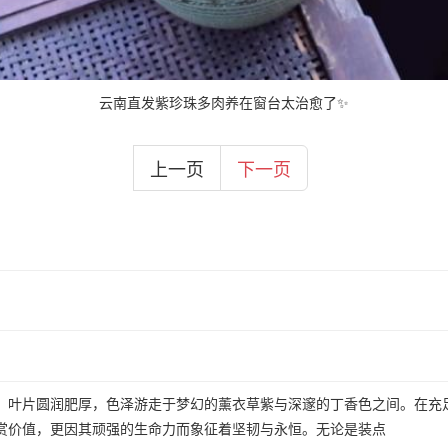
云南直发紫珍珠多肉养在窗台太治愈了✨
上一页
下一页
，叶片圆润肥厚，色泽游走于梦幻的薰衣草紫与深邃的丁香色之间。在充
赏价值，更因其顽强的生命力而象征着坚韧与永恒。无论是装点