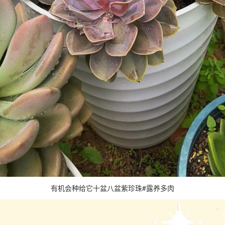
有机会种给它十盆八盆紫珍珠#露养多肉