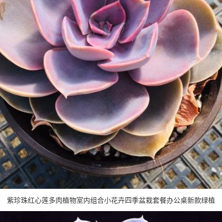
紫珍珠红心莲多肉植物室内组合小花卉四季盆栽套餐办公桌新款绿植