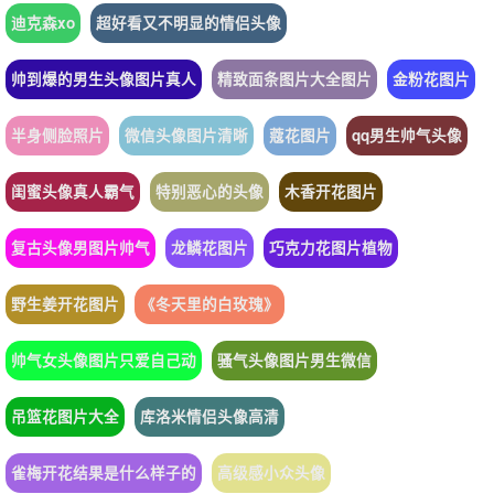
迪克森xo
超好看又不明显的情侣头像
帅到爆的男生头像图片真人
精致面条图片大全图片
金粉花图片
半身侧脸照片
微信头像图片清晰
蔻花图片
qq男生帅气头像
闺蜜头像真人霸气
特别恶心的头像
木香开花图片
复古头像男图片帅气
龙鳞花图片
巧克力花图片植物
野生姜开花图片
《冬天里的白玫瑰》
帅气女头像图片只爱自己动
骚气头像图片男生微信
吊篮花图片大全
库洛米情侣头像高清
雀梅开花结果是什么样子的
高级感小众头像