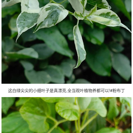
这白绿尖尖的小细叶子是真漂亮,全当观叶植物养都可以!#粉布丁