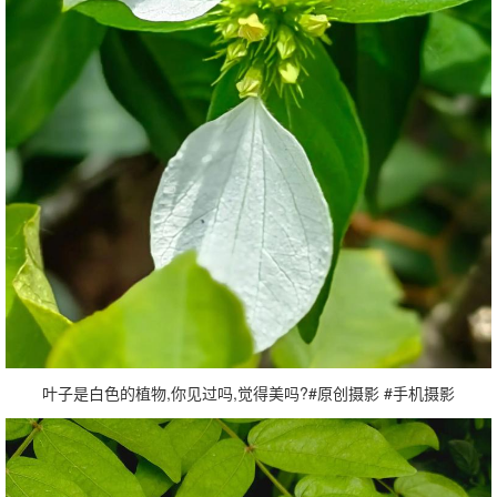
叶子是白色的植物,你见过吗,觉得美吗?#原创摄影 #手机摄影