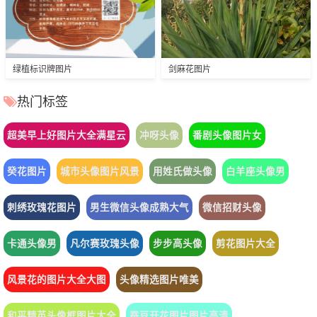
绿植标识牌图片
剑麻花图片
热门标签
超美早上好图片大全满星云
冲呀头像
番剧头像图片女
癸花图片
城市头像图片风景
用姓氏做头像
白羊座头像男
刺绣玫瑰花图片
男生微信头像成熟大气
微信招财头像
卡通头像男
凡尔赛玫瑰头像
步步高头像
剪花图片大全
风景花的图片大全大图
头像精选图片唯美
和平精英头像框图片大全
蚕豆开花图片图片高清