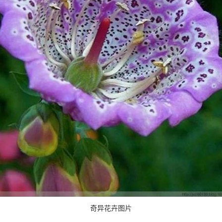
奇异花卉图片