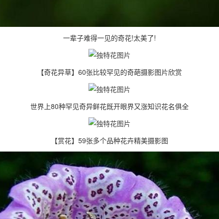
一辈子难得一见的奇花!太美了!
【奇花异草】60张比较罕见的奇葩摄影图片欣赏
世界上80种罕见奇异鲜花既开眼界又涨知识花名俱全
【赏花】59张多个品种花卉精美摄影图