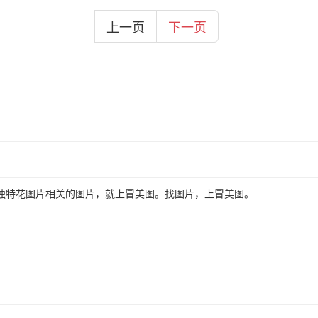
上一页
下一页
独特花图片相关的图片，就上冒美图。找图片，上冒美图。