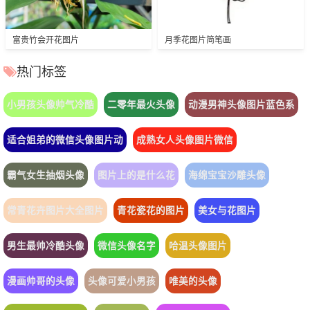
富贵竹会开花图片
月季花图片简笔画
热门标签
小男孩头像帅气冷酷
二零年最火头像
动漫男神头像图片蓝色系
适合姐弟的微信头像图片动
成熟女人头像图片微信
霸气女生抽烟头像
图片上的是什么花
海绵宝宝沙雕头像
常青花卉图片大全图片
青花瓷花的图片
美女与花图片
男生最帅冷酷头像
微信头像名字
哈温头像图片
漫画帅哥的头像
头像可爱小男孩
唯美的头像