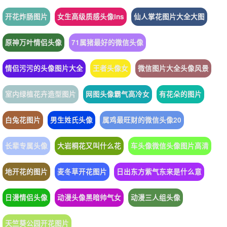
开花炸肠图片
女生高级质感头像ins
仙人掌花图片大全大图
原神万叶情侣头像
71属猪最好的微信头像
情侣污污的头像图片大全
王者头像女
微信图片大全头像风景
室内绿植花卉造型图片
网图头像霸气高冷女
有花朵的图片
白兔花图片
男生姓氏头像
属鸡最旺财的微信头像20
长辈专属头像
大岩桐花又叫什么花
车头像微信头像图片高清
地开花的图片
麦冬草开花图片
日出东方紫气东来是什么意
日漫情侣头像
动漫头像黑暗帅气女
动漫三人组头像
天竺葵公园开花图片