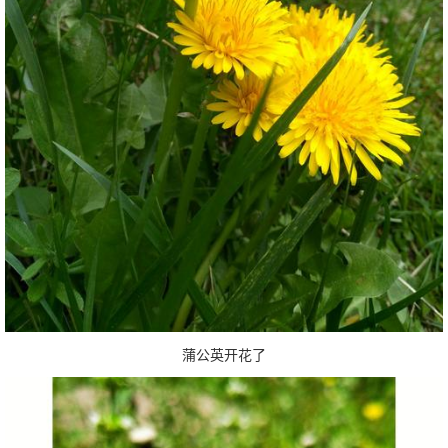
蒲公英开花了