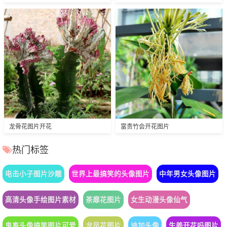
龙骨花图片开花
富贵竹会开花图片
热门标签
电击小子图片沙雕
世界上最搞笑的头像图片
中年男女头像图片
高清头像手绘图片素材
茶靡花图片
女生动漫头像仙气
鬼畜头像搞笑图片可爱
龙凤花图片
迪加头像
生姜开花吗图片