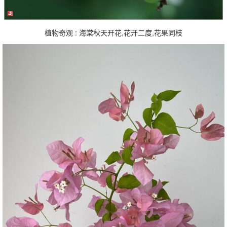
植物奇观 : 海棠秋天开花,花开二度,花果同枝