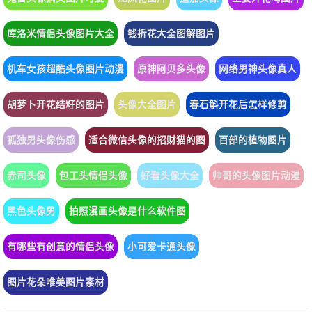
库洛米情侣头像图片大全
钱折花大全图解图片
机车女孩超酷头像图片动漫
原神阿贝多头像
网络男神头像真人
胡萝卜开花结籽的图片
头像大全图片
春石斛开花后怎样修剪
孤独男头像伤感
适合微信头像的招财猫的图
百部的植物图片
赤司头像
包工头情侣头像
好看头像大全
帅哥的头像图片动漫
黑色头像男
拍照漫画头像是什么软件图
有哪些有创意的情侣头像
小可爱卡通头像
图片花朵唯美图片素材