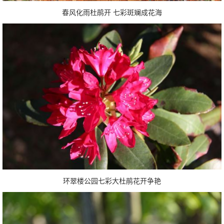
春风化雨杜鹃开 七彩斑斓成花海
环翠楼公园七彩大杜鹃花开争艳