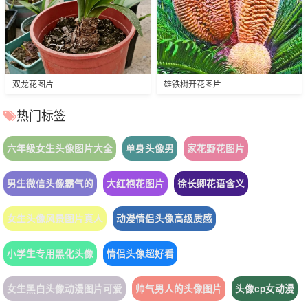
双龙花图片
雄铁树开花图片
热门标签
六年级女生头像图片大全
单身头像男
家花野花图片
男生微信头像霸气的
大红袍花图片
徐长卿花语含义
女生头像风景图片真人
动漫情侣头像高级质感
小学生专用黑化头像
情侣头像超好看
女生黑白头像动漫图片可爱
帅气男人的头像图片
头像cp女动漫