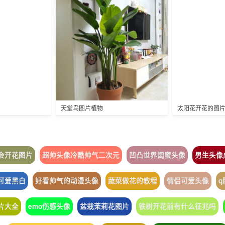
天堂鸟图片植物
太阳花开花的图
会开花图片
超帅头像冷酷帅气二次元
凹凸世界闺蜜头像
男生头像
可爱黑白
好看帅气的动漫头像
蔬菜做花的教程
情侣可爱头像
片大全
emo伤感头像
盆栽茉莉花图片
铁树开花前有什么征兆吗