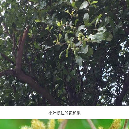
小叶榄仁的花和果