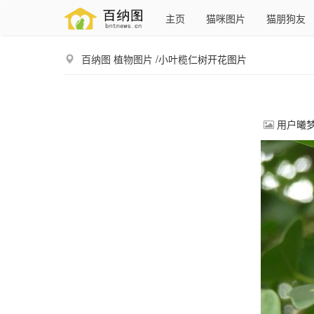
主页
猫咪图片
猫朋狗友
百纳图
植物图片
/小叶榄仁树开花图片
用户曦