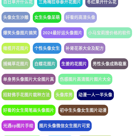
百日草开什么花
三角梅拉菲泰开花图片
冬红果开什么花
头像女生沙雕
女生头像呆萌
好看的高清头像
爆笑头像图片搞笑
2024最好运头像图片
小马宝莉搜价格的软件
橄榄开花图片
个性头像女生
补肾花茶大全及配方
捕蝇草花图片
白蝶花图片
生姜的花图片
男性头像成熟稳重
单身男头像图片大全图片真
伤感图片高清图片图片大全
招财佛手花图片栽种方法
头像库男
动漫一人一半头像
好看的女生简笔画头像图片
初中生头像女生图片动漫
光遇cp图片手绘
图片头像微信女生图片可爱