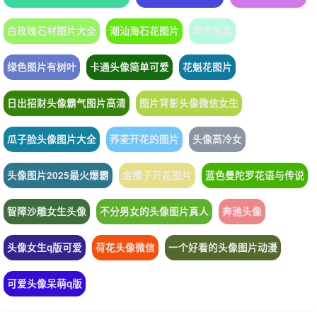
白玫瑰石材图片大全
潮汕海石花图片
草本海棠
绿色图片有树叶
卡通头像简单可爱
花魁花图片
日出招财头像霸气图片高清
图片背影头像微信女生
瓜子脸头像图片大全
荞麦开花的图片
头像高冷女
头像图片2025最火爆霸
金樱子开花图片
蓝色曼陀罗花语与传说
智障沙雕女生头像
不分男女的头像图片真人
奔驰头像
头像女生q版可爱
荷花头像微信
一个好看的头像图片动漫
可爱头像呆萌q版