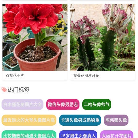
双龙花图片
龙骨花图片开花
热门标签
白木槿花树图片大全
微信头像男励志
二哈头像帅气
最近很火的大爷头像图片高
卡通头像男成熟稳重
陈伟霆头像
比较懒散的动漫头像图片大
15岁男生头像真人
大丽花开花图片