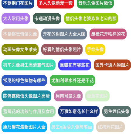
不锈钢门花图片
多人头像动漫一套
音乐头像图片微信
大人常用头像
卡通动漫头像
情侣头像老婆欺负老公的那
不易察觉情侣头像
开花的树图片大全大图
墨桂花开啥样的花
动画头像女生唯美
好看的情侣头像照片
手绘头像
机车头像男生高清霸气图片
重瓣花有哪些花
国外卡通人物图片
常见的绿色植物有哪些
尤加利果水养还是干花
陈伟霆微信头像图片高清
柯南可爱头像
鹿茸花图片
蓝莓花的功效与作用及食用
万事如意花长什么样
男生姓氏头像
康乃馨花最新图片大全
男生q版萌头像简笔画
红梅开花图片