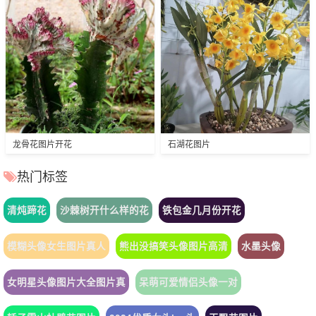
龙骨花图片开花
石湖花图片
热门标签
清炖蹄花
沙棘树开什么样的花
铁包金几月份开花
模糊头像女生图片真人
熊出没搞笑头像图片高清
水墨头像
女明星头像图片大全图片真
呆萌可爱情侣头像一对