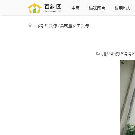
主页
猫咪图片
猫朋狗友
百纳图
头像
/高质量女生头像
用户听说取得网