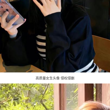
高质量女生头像 侵权侵删