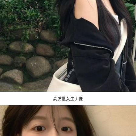
高质量女生头像