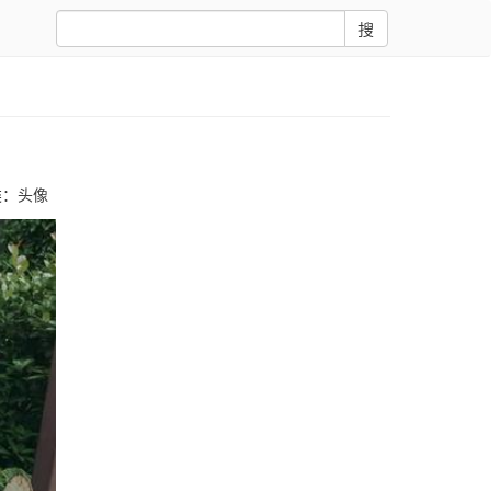
搜
类：
头像